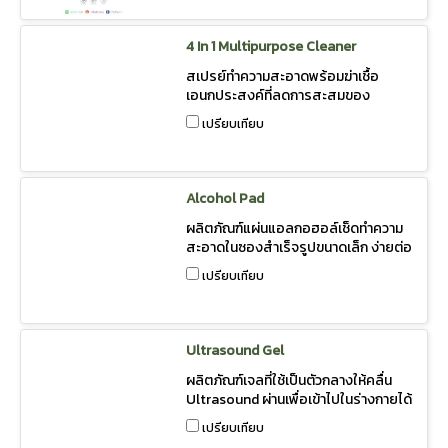
Bacteria
4 In 1 Multipurpose Cleaner
สเปรย์ทำความสะอาดพร้อมฆ่าเชื้อ
เอนกประสงค์ที่ลดการสะสมของ
แบคทีเรียบนพื้นผิว และคราบมันที่เกาะ
เปรียบเทียบ
ติดบนพื้นผิว
Alcohol Pad
ผลิตภัณฑ์แผ่นแอลกอฮอล์เช็ดทำความ
สะอาดในซองสำเร็จรูปขนาดเล็ก ง่ายต่อ
การใช้งาน พกพาสะดวก
เปรียบเทียบ
Ultrasound Gel
ผลิตภัณฑ์เจลที่ใช้เป็นตัวกลางให้คลื่น
Ultrasound ผ่านเพื่อเข้าไปในร่างกายได้
โดยเนื้อเจล
เปรียบเทียบ