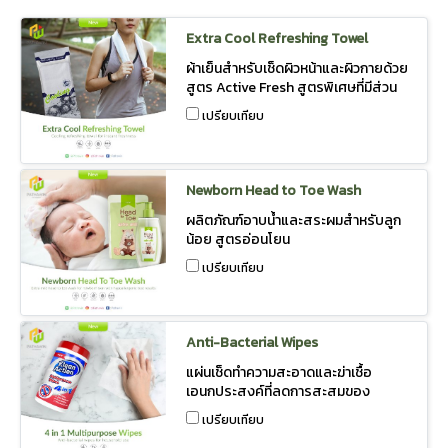
Extra Cool Refreshing Towel
ผ้าเย็นสำหรับเช็ดผิวหน้าและผิวกายด้วย
สูตร Active Fresh สูตรพิเศษที่มีส่วน
ผสมของ Menthol ที่จะคงความเย็นได้
เปรียบเทียบ
โดยที่ไม่ต้องแช่เย็น และกลิ่นหอมสดชื่น
Newborn Head to Toe Wash
ผลิตภัณฑ์อาบน้ำและสระผมสำหรับลูก
น้อย สูตรอ่อนโยน
เปรียบเทียบ
Anti-Bacterial Wipes
แผ่นเช็ดทำความสะอาดและฆ่าเชื้อ
เอนกประสงค์ที่ลดการสะสมของ
แบคทีเรียบนพื้นผิวโดยไม่ต้องล้างออก
เปรียบเทียบ
ไม่ทิ้งคราบเหนียวเหนอะหนะ สูตร Anti-