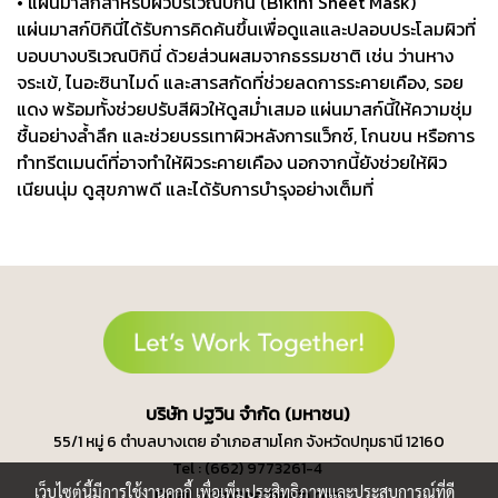
• แผ่นมาสก์สำหรับผิวบริเวณบิกินี่ (Bikini Sheet Mask)
แผ่นมาสก์บิกินี่ได้รับการคิดค้นขึ้นเพื่อดูแลและปลอบประโลมผิวที่
บอบบางบริเวณบิกินี่ ด้วยส่วนผสมจากธรรมชาติ เช่น ว่านหาง
จระเข้, ไนอะซินาไมด์ และสารสกัดที่ช่วยลดการระคายเคือง, รอย
แดง พร้อมทั้งช่วยปรับสีผิวให้ดูสม่ำเสมอ แผ่นมาสก์นี้ให้ความชุ่ม
ชื้นอย่างล้ำลึก และช่วยบรรเทาผิวหลังการแว็กซ์, โกนขน หรือการ
ทำทรีตเมนต์ที่อาจทำให้ผิวระคายเคือง นอกจากนี้ยังช่วยให้ผิว
เนียนนุ่ม ดูสุขภาพดี และได้รับการบำรุงอย่างเต็มที่
บ
ริษัท ปฐวิน จำกัด (มหาชน)
55/1 หมู่ 6 ตำบลบางเตย
อำเภอสามโคก จังหวัดปทุมธานี 12160
Tel : (662) 9773261-4
เว็บไซต์นี้มีการใช้งานคุกกี้ เพื่อเพิ่มประสิทธิภาพและประสบการณ์ที่ดี
Email : info@pathawin.com