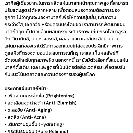
เราคือผู้เชี่ยวชาญในการผลิตแผ่นมาสก์หน้าคุณภาพสูง ที่สามารถ
ปรับแต่งสูตรได้หลากหลาย เพื่อตอบสนองความต้องการของ
ลูกค้า ไม่ว่าคุณจะมองหามาสก์เพื่อให้ความชุ่มชื้น, เพิ่มความ
กระจ่างใส, ชะลอวัย หรือปลอบประโลมผิว เราสามารถพัฒนาแผ่น
มาสก์ที่อุดมไปด้วยส่วนผสมทรงประสิทธิภาพ เช่น กรดไฮยาลูรอ
นิก, วิตามินซี, ว่านหางจระเข้, คอลลาเจน และอื่นๆ อีกมากมาย
แผ่นมาสก์ของเราได้รับการออกแบบให้ส่งมอบประสิทธิภาพการ
ดูแลผิวที่ตรงจุด มอบประสบการณ์ที่หรูหราและเห็นผลลัพธ์ที่
ชัดเจนสำหรับทุกสภาพผิว นอกจากนี้ เรายังมีตัวเลือกทั้งแบบแผ่น
มาสก์ดั้งเดิม, เจล และสูตรที่เป็นมิตรต่อสิ่งแวดล้อม เพื่อตอบรับ
กับแนวโน้มตลาดและความต้องการของผู้บริโภค
ประเภทแผ่นมาสก์หน้า:
• เพิ่มความกระจ่างใส (Brightening)
• ลดเลือนจุดด่างดำ (Anti-Blemish)
• ชะลอวัย (Anti-Aging)
• ลดสิว (Anti-Acne)
• เติมความชุ่มชื้น (Hydrating)
• กระชับรูขุมขน (Pore Refining)